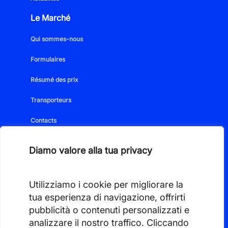
Le Marché
Qui sommes-nous
Formulaires
Résumé des prix
Transporteurs
Contacts
Espace réservé
Diamo valore alla tua privacy
Utilizziamo i cookie per migliorare la
tua esperienza di navigazione, offrirti
pubblicità o contenuti personalizzati e
analizzare il nostro traffico. Cliccando
PIVA 01350350086