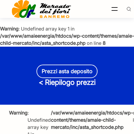
Warning
: Undefined array key 1 in
/var/www/amaieenergia/htdocs/wp-content/themes/amaie-
Recherche
child-mercato/inc/asta_shortcode.php
on line
8
sur le
site
Italiano
English
Prezzi asta deposito
< Riepilogo prezzi
Français
Warning
:
/var/www/amaieenergia/htdocs/wp-
Undefined
content/themes/amaie-child-
array key
mercato/inc/asta_shortcode.php