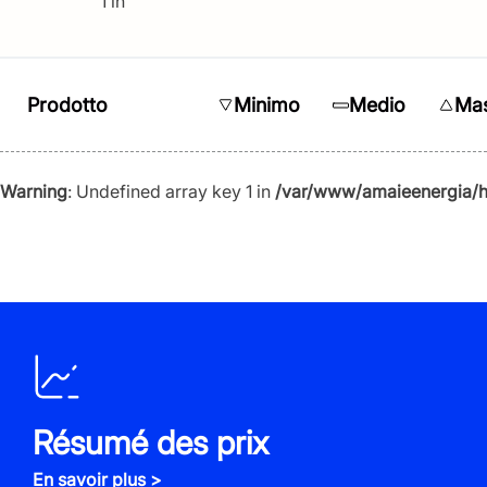
1 in
Prodotto
Minimo
Medio
Ma
Warning
: Undefined array key 1 in
/var/www/amaieenergia/h
Résumé des prix
En savoir plus >